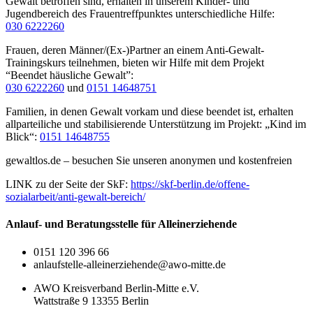
Gewalt betroffen sind, erhalten in unserem Kinder- und
Jugendbereich des Frauentreffpunktes unterschiedliche Hilfe:
030 6222260
Frauen, deren Männer/(Ex-)Partner an einem Anti-Gewalt-
Trainingskurs teilnehmen, bieten wir Hilfe mit dem Projekt
“Beendet häusliche Gewalt”:
030 6222260
und
0151 14648751
Familien, in denen Gewalt vorkam und diese beendet ist, erhalten
allparteiliche und stabilisierende Unterstützung im Projekt: „Kind im
Blick“:
0151 14648755
gewaltlos.de – besuchen Sie unseren anonymen und kostenfreien
LINK zu der Seite der SkF:
https://skf-berlin.de/offene-
sozialarbeit/anti-gewalt-bereich/
Anlauf- und Beratungsstelle für Alleinerziehende
0151 120 396 66
anlaufstelle-alleinerziehende@awo-mitte.de
AWO Kreisverband Berlin-Mitte e.V.
Wattstraße 9 13355 Berlin