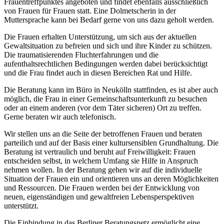
Frauentreffpunktes angeboten und findet ebenfalls ausschließlich
von Frauen für Frauen statt. Eine Dolmetscherin in der
Muttersprache kann bei Bedarf gerne von uns dazu geholt werden.
Die Frauen erhalten Unterstützung, um sich aus der aktuellen
Gewaltsituation zu befreien und sich und ihre Kinder zu schützen.
Die traumatisierenden Fluchterfahrungen und die
aufenthaltsrechtlichen Bedingungen werden dabei berücksichtigt
und die Frau findet auch in diesen Bereichen Rat und Hilfe.
Die Beratung kann im Büro in Neukölln stattfinden, es ist aber auch
möglich, die Frau in einer Gemeinschaftsunterkunft zu besuchen
oder an einem anderen (vor dem Täter sicheren) Ort zu treffen.
Gerne beraten wir auch telefonisch.
Wir stellen uns an die Seite der betroffenen Frauen und beraten
parteilich und auf der Basis einer kultursensiblen Grundhaltung. Die
Beratung ist vertraulich und beruht auf Freiwilligkeit: Frauen
entscheiden selbst, in welchem Umfang sie Hilfe in Anspruch
nehmen wollen. In der Beratung gehen wir auf die individuelle
Situation der Frauen ein und orientieren uns an deren Möglichkeiten
und Ressourcen. Die Frauen werden bei der Entwicklung von
neuen, eigenständigen und gewaltfreien Lebensperspektiven
unterstützt.
Die Einbindung in das Berliner Beratungsnetz ermöglicht eine